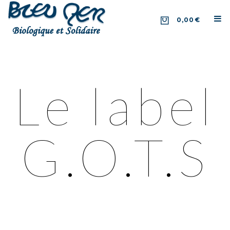
0,00€
Le label
G.O.T.S