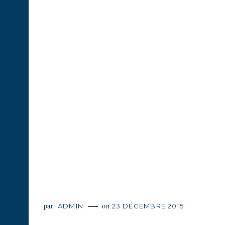
The Newyork Fashion W
par
on
ADMIN
23 DÉCEMBRE 2015