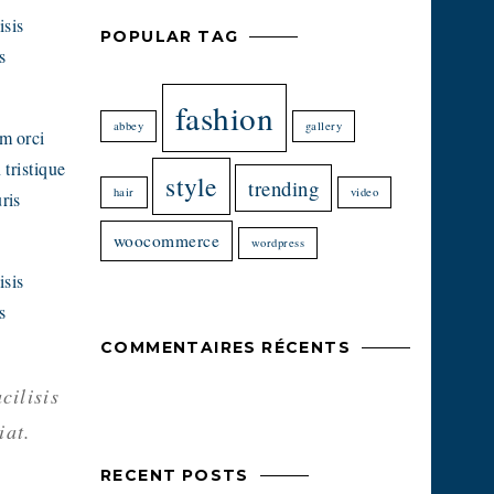
isis
POPULAR TAG
s
fashion
abbey
gallery
am orci
 tristique
style
trending
hair
video
ris
woocommerce
wordpress
isis
s
COMMENTAIRES RÉCENTS
cilisis
iat.
RECENT POSTS