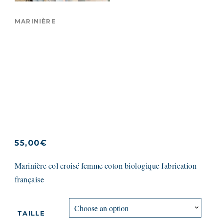
MARINIÈRE
Marinière Col Croisé
Gris/Orange coton
biologique France
55,00
€
Marinière col croisé femme coton biologique fabrication
française
TAILLE