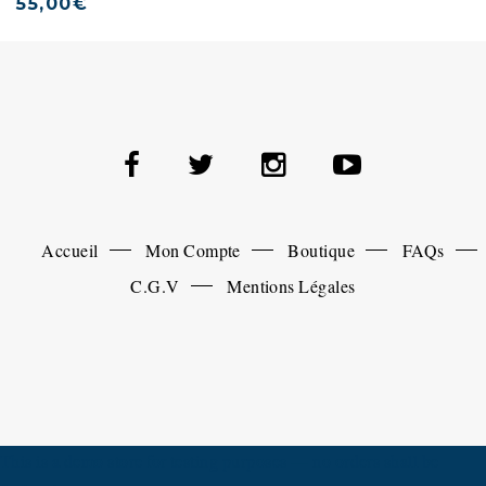
55,00
€
Accueil
Mon Compte
Boutique
FAQs
C.G.V
Mentions Légales
This is a demo store for testing purposes — no orders shall be